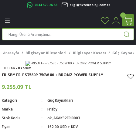
0544 570 26 53
bilgi@fixteknoloji.com.tr
Geri Dön
Geri Dön
Geri Dön
Geri Dön
Geri Dön
Geri Dön
Geri Dön
Geri Dön
leri
leri
ileşenleri
eri
nleri
sayarlar
rı
r Yazıcı
Anasayfa
Bilgisayar Bileşenleri
Bilgisayar Kasası
Güç Kaynakl
üskürtme Yazıcı
ayarlar
0 Puan - 0 Yorum
cu
ı
sayarlar
FRISBY FR-PS7580P 750W 80 + BRONZ POWER SUPPLY
ucu
rtmeli Yazıcılar
 Set
9.255,09 TL
ünleri
ucu
rofon
Kategori
Güç Kaynakları
Marka
Frisby
ucu
ar
Stok Kodu
ok_AKAK92FRI0003
Fiyat
162,00 USD + KDV
cılar