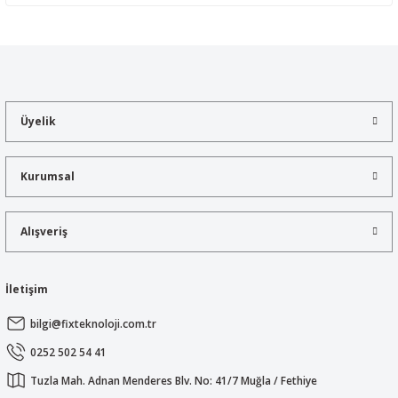
Yorum Yaz
Bu ürünün fiyat bilgisi, resim, ürün açıklamalarında ve diğer
konularda yetersiz gördüğünüz noktaları öneri formunu kullanarak
tarafımıza iletebilirsiniz.
Görüş ve önerileriniz için teşekkür ederiz.
Üyelik
Ürün resmi kalitesiz, bozuk veya görüntülenemiyor.
Ürün açıklamasında eksik bilgiler bulunuyor.
Kurumsal
Ürün bilgilerinde hatalar bulunuyor.
Ürün fiyatı diğer sitelerden daha pahalı.
Alışveriş
Bu ürüne benzer farklı alternatifler olmalı.
İletişim
bilgi@fixteknoloji.com.tr
Gönder
0252 502 54 41
Tuzla Mah. Adnan Menderes Blv. No: 41/7 Muğla / Fethiye