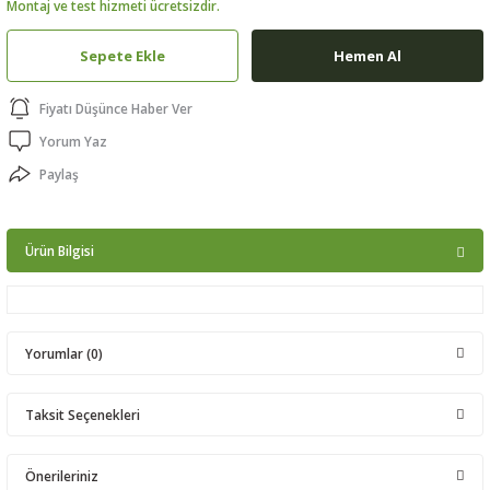
Montaj ve test hizmeti ücretsizdir.
ptörler
Sepete Ekle
Hemen Al
clock
Fiyatı Düşünce Haber Ver
 Ürünleri
Yorum Yaz
Paylaş
niği
Ürün Bilgisi
Yorumlar (0)
Taksit Seçenekleri
Bu ürüne ilk yorumu siz yapın!
Önerileriniz