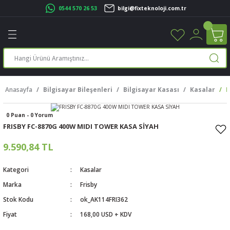
0544 570 26 53
bilgi@fixteknoloji.com.tr
Geri Dön
Geri Dön
Geri Dön
Geri Dön
Geri Dön
Geri Dön
Geri Dön
Geri Dön
leri
leri
ileşenleri
eri
nleri
sayarlar
rı
r Yazıcı
Anasayfa
Bilgisayar Bileşenleri
Bilgisayar Kasası
Kasalar
F
üskürtme Yazıcı
ayarlar
0 Puan - 0 Yorum
cu
ı
sayarlar
FRISBY FC-8870G 400W MIDI TOWER KASA SİYAH
ucu
rtmeli Yazıcılar
 Set
9.590,84 TL
ünleri
ucu
rofon
Kategori
Kasalar
Marka
Frisby
ucu
ar
Stok Kodu
ok_AK114FRI362
Fiyat
168,00 USD + KDV
cılar