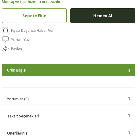
Montaj ve test hizmeti ücretsizdir.
ptörler
Sepete Ekle
Hemen Al
clock
Fiyatı Düşünce Haber Ver
 Ürünleri
Yorum Yaz
Paylaş
niği
Ürün Bilgisi
Yorumlar (0)
Taksit Seçenekleri
Bu ürüne ilk yorumu siz yapın!
Önerileriniz