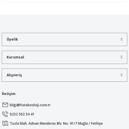
Yorum Yaz
Bu ürünün fiyat bilgisi, resim, ürün açıklamalarında ve diğer
konularda yetersiz gördüğünüz noktaları öneri formunu kullanarak
tarafımıza iletebilirsiniz.
Görüş ve önerileriniz için teşekkür ederiz.
Üyelik
Ürün resmi kalitesiz, bozuk veya görüntülenemiyor.
Ürün açıklamasında eksik bilgiler bulunuyor.
Kurumsal
Ürün bilgilerinde hatalar bulunuyor.
Ürün fiyatı diğer sitelerden daha pahalı.
Alışveriş
Bu ürüne benzer farklı alternatifler olmalı.
İletişim
bilgi@fixteknoloji.com.tr
Gönder
0252 502 54 41
Tuzla Mah. Adnan Menderes Blv. No: 41/7 Muğla / Fethiye