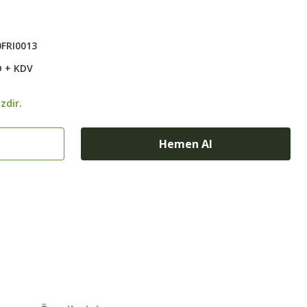
FRI0013
D + KDV
zdir.
Hemen Al