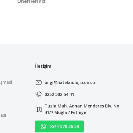
Önerileriniz
irsiniz.
İletişim
eşmesi
bilgi@fixteknoloji.com.tr
0252 502 54 41
Tuzla Mah. Adnan Menderes Blv. No:
41/7 Muğla / Fethiye
kası
0544 570 26 53