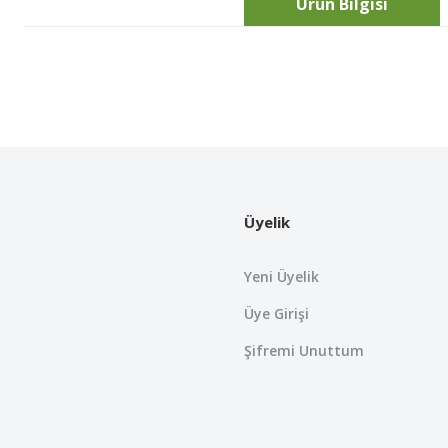
Ürün Bilgisi
Bu ürünün fiyat bilgisi, resim, ürün açıklamalarında ve diğer konularda
Görüş ve önerileriniz için teşekkür ederiz.
Ürün resmi kalitesiz, bozuk veya görüntülenemiyor.
Ürün açıklamasında eksik bilgiler bulunuyor.
Üyelik
Ürün bilgilerinde hatalar bulunuyor.
Ürün fiyatı diğer sitelerden daha pahalı.
Yeni Üyelik
Bu ürüne benzer farklı alternatifler olmalı.
Üye Girişi
Şifremi Unuttum