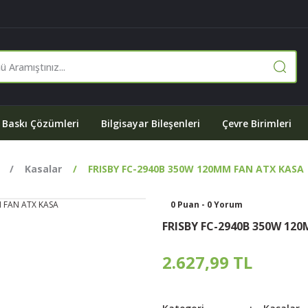
Baskı Çözümleri
Bilgisayar Bileşenleri
Çevre Birimleri
Kasalar
FRISBY FC-2940B 350W 120MM FAN ATX KASA
0 Puan - 0 Yorum
FRISBY FC-2940B 350W 12
2.627,99 TL