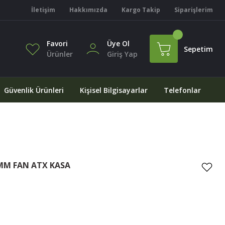
İletişim
Hakkımızda
Kargo Takip
Siparişlerim
Favori
Üye Ol
Sepetim
Ürünler
Giriş Yap
Güvenlik Ürünleri
Kişisel Bilgisayarlar
Telefonlar
0MM FAN ATX KASA