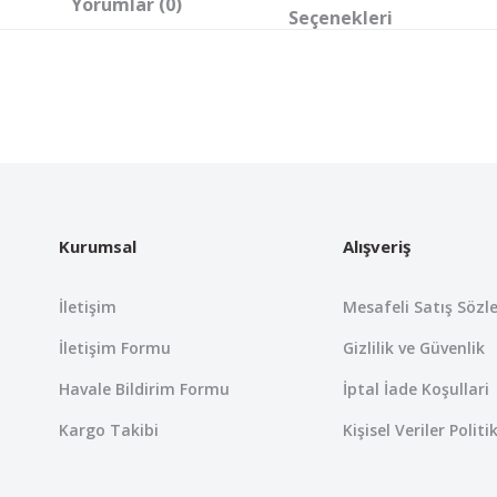
Yorumlar (0)
Seçenekleri
 yetersiz gördüğünüz noktaları öneri formunu kullanarak tarafımıza iletebil
Bu ürüne ilk yorumu siz yapın!
Yorum Yaz
Kurumsal
Alışveriş
İletişim
Mesafeli Satış Sözl
İletişim Formu
Gizlilik ve Güvenlik
Havale Bildirim Formu
İptal İade Koşullari
Kargo Takibi
Kişisel Veriler Politi
Gönder