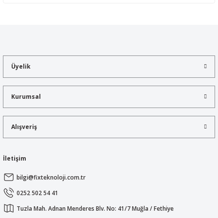
Yorum Yaz
Bu ürünün fiyat bilgisi, resim, ürün açıklamalarında ve diğer
konularda yetersiz gördüğünüz noktaları öneri formunu kullanarak
tarafımıza iletebilirsiniz.
Görüş ve önerileriniz için teşekkür ederiz.
Üyelik
Ürün resmi kalitesiz, bozuk veya görüntülenemiyor.
Ürün açıklamasında eksik bilgiler bulunuyor.
Kurumsal
Ürün bilgilerinde hatalar bulunuyor.
Ürün fiyatı diğer sitelerden daha pahalı.
Alışveriş
Bu ürüne benzer farklı alternatifler olmalı.
İletişim
bilgi@fixteknoloji.com.tr
Gönder
0252 502 54 41
Tuzla Mah. Adnan Menderes Blv. No: 41/7 Muğla / Fethiye