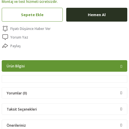
Montaj ve test hizmeti ücretsizdir.
ptörler
Sepete Ekle
Hemen Al
clock
Fiyatı Düşünce Haber Ver
 Ürünleri
Yorum Yaz
Paylaş
niği
Ürün Bilgisi
Yorumlar (0)
Taksit Seçenekleri
Bu ürüne ilk yorumu siz yapın!
Önerileriniz