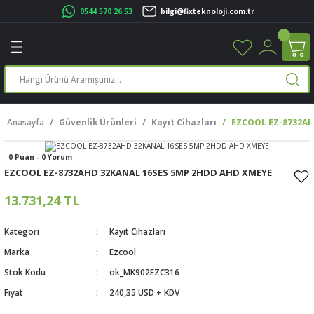
0544 570 26 53
bilgi@fixteknoloji.com.tr
Geri Dön
Geri Dön
Geri Dön
Geri Dön
Geri Dön
Geri Dön
Geri Dön
Geri Dön
leri
leri
ileşenleri
eri
nleri
sayarlar
rı
r Yazıcı
Anasayfa
Güvenlik Ürünleri
Kayıt Cihazları
EZCOOL EZ-8732AH
üskürtme Yazıcı
ayarlar
0 Puan - 0 Yorum
cu
ı
sayarlar
EZCOOL EZ-8732AHD 32KANAL 16SES 5MP 2HDD AHD XMEYE
ucu
rtmeli Yazıcılar
 Set
13.731,24 TL
ünleri
ucu
rofon
Kategori
Kayıt Cihazları
Marka
Ezcool
ucu
ar
Stok Kodu
ok_MK902EZC316
Fiyat
240,35 USD + KDV
cılar