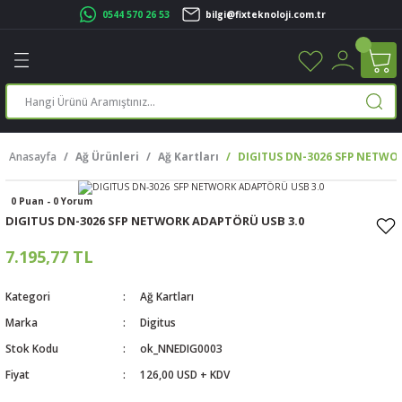
0544 570 26 53
bilgi@fixteknoloji.com.tr
Geri Dön
Geri Dön
Geri Dön
Geri Dön
Geri Dön
Geri Dön
Geri Dön
Geri Dön
leri
leri
ileşenleri
eri
nleri
sayarlar
rı
r Yazıcı
Anasayfa
Ağ Ürünleri
Ağ Kartları
DIGITUS DN-3026 SFP NETWO
üskürtme Yazıcı
ayarlar
0 Puan - 0 Yorum
cu
ı
sayarlar
DIGITUS DN-3026 SFP NETWORK ADAPTÖRÜ USB 3.0
ucu
rtmeli Yazıcılar
 Set
7.195,77 TL
ünleri
ucu
rofon
Kategori
Ağ Kartları
Marka
Digitus
ucu
ar
Stok Kodu
ok_NNEDIG0003
Fiyat
126,00 USD + KDV
cılar