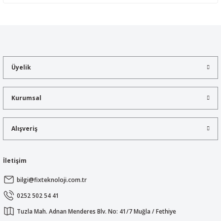
Yorum Yaz
Bu ürünün fiyat bilgisi, resim, ürün açıklamalarında ve diğer
konularda yetersiz gördüğünüz noktaları öneri formunu kullanarak
tarafımıza iletebilirsiniz.
Görüş ve önerileriniz için teşekkür ederiz.
Üyelik
Ürün resmi kalitesiz, bozuk veya görüntülenemiyor.
Ürün açıklamasında eksik bilgiler bulunuyor.
Kurumsal
Ürün bilgilerinde hatalar bulunuyor.
Ürün fiyatı diğer sitelerden daha pahalı.
Alışveriş
Bu ürüne benzer farklı alternatifler olmalı.
İletişim
bilgi@fixteknoloji.com.tr
Gönder
0252 502 54 41
Tuzla Mah. Adnan Menderes Blv. No: 41/7 Muğla / Fethiye