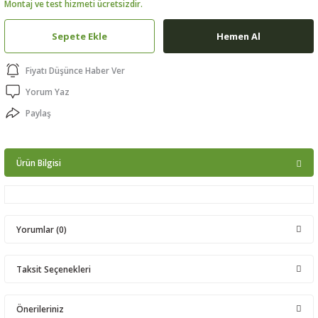
Montaj ve test hizmeti ücretsizdir.
ptörler
Sepete Ekle
Hemen Al
clock
Fiyatı Düşünce Haber Ver
 Ürünleri
Yorum Yaz
Paylaş
niği
Ürün Bilgisi
Yorumlar (0)
Taksit Seçenekleri
Bu ürüne ilk yorumu siz yapın!
Önerileriniz