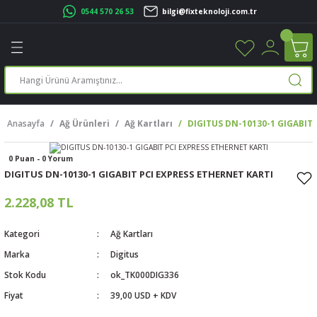
0544 570 26 53
bilgi@fixteknoloji.com.tr
Geri Dön
Geri Dön
Geri Dön
Geri Dön
Geri Dön
Geri Dön
Geri Dön
Geri Dön
leri
leri
ileşenleri
eri
nleri
sayarlar
rı
r Yazıcı
Anasayfa
Ağ Ürünleri
Ağ Kartları
DIGITUS DN-10130-1 GIGABIT 
üskürtme Yazıcı
ayarlar
0 Puan - 0 Yorum
cu
ı
sayarlar
DIGITUS DN-10130-1 GIGABIT PCI EXPRESS ETHERNET KARTI
ucu
rtmeli Yazıcılar
 Set
2.228,08 TL
ünleri
ucu
rofon
Kategori
Ağ Kartları
Marka
Digitus
ucu
ar
Stok Kodu
ok_TK000DIG336
Fiyat
39,00 USD + KDV
cılar