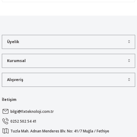
Yorum Yaz
Bu ürünün fiyat bilgisi, resim, ürün açıklamalarında ve diğer
konularda yetersiz gördüğünüz noktaları öneri formunu kullanarak
tarafımıza iletebilirsiniz.
Görüş ve önerileriniz için teşekkür ederiz.
Üyelik
Ürün resmi kalitesiz, bozuk veya görüntülenemiyor.
Ürün açıklamasında eksik bilgiler bulunuyor.
Kurumsal
Ürün bilgilerinde hatalar bulunuyor.
Ürün fiyatı diğer sitelerden daha pahalı.
Alışveriş
Bu ürüne benzer farklı alternatifler olmalı.
İletişim
bilgi@fixteknoloji.com.tr
Gönder
0252 502 54 41
Tuzla Mah. Adnan Menderes Blv. No: 41/7 Muğla / Fethiye