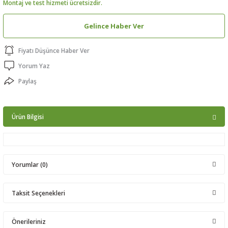
Montaj ve test hizmeti ücretsizdir.
ptörler
Gelince Haber Ver
clock
Fiyatı Düşünce Haber Ver
 Ürünleri
Yorum Yaz
Paylaş
niği
Ürün Bilgisi
Yorumlar (0)
Taksit Seçenekleri
Bu ürüne ilk yorumu siz yapın!
Önerileriniz