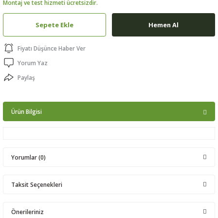
Montaj ve test hizmeti ücretsizdir.
ptörler
Sepete Ekle
Hemen Al
clock
Fiyatı Düşünce Haber Ver
 Ürünleri
Yorum Yaz
Paylaş
niği
Ürün Bilgisi
Yorumlar (0)
Taksit Seçenekleri
Bu ürüne ilk yorumu siz yapın!
Önerileriniz