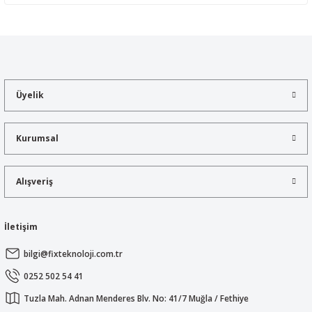
Yorum Yaz
Bu ürünün fiyat bilgisi, resim, ürün açıklamalarında ve diğer
konularda yetersiz gördüğünüz noktaları öneri formunu kullanarak
tarafımıza iletebilirsiniz.
Görüş ve önerileriniz için teşekkür ederiz.
Üyelik
Ürün resmi kalitesiz, bozuk veya görüntülenemiyor.
Ürün açıklamasında eksik bilgiler bulunuyor.
Kurumsal
Ürün bilgilerinde hatalar bulunuyor.
Ürün fiyatı diğer sitelerden daha pahalı.
Alışveriş
Bu ürüne benzer farklı alternatifler olmalı.
İletişim
bilgi@fixteknoloji.com.tr
Gönder
0252 502 54 41
Tuzla Mah. Adnan Menderes Blv. No: 41/7 Muğla / Fethiye