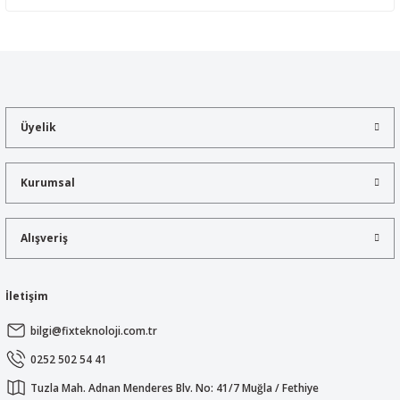
Yorum Yaz
Bu ürünün fiyat bilgisi, resim, ürün açıklamalarında ve diğer
konularda yetersiz gördüğünüz noktaları öneri formunu kullanarak
tarafımıza iletebilirsiniz.
Görüş ve önerileriniz için teşekkür ederiz.
Üyelik
Ürün resmi kalitesiz, bozuk veya görüntülenemiyor.
Ürün açıklamasında eksik bilgiler bulunuyor.
Kurumsal
Ürün bilgilerinde hatalar bulunuyor.
Ürün fiyatı diğer sitelerden daha pahalı.
Alışveriş
Bu ürüne benzer farklı alternatifler olmalı.
İletişim
bilgi@fixteknoloji.com.tr
Gönder
0252 502 54 41
Tuzla Mah. Adnan Menderes Blv. No: 41/7 Muğla / Fethiye