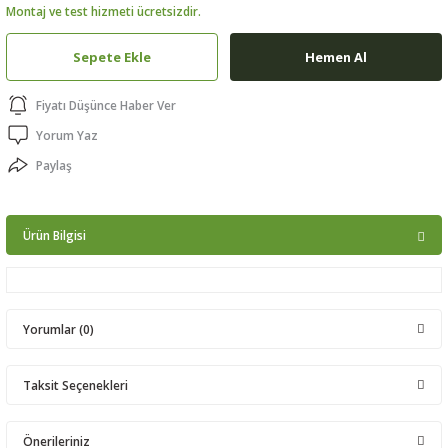
Montaj ve test hizmeti ücretsizdir.
ptörler
Sepete Ekle
Hemen Al
clock
Fiyatı Düşünce Haber Ver
 Ürünleri
Yorum Yaz
Paylaş
niği
Ürün Bilgisi
Yorumlar (0)
Taksit Seçenekleri
Bu ürüne ilk yorumu siz yapın!
Önerileriniz