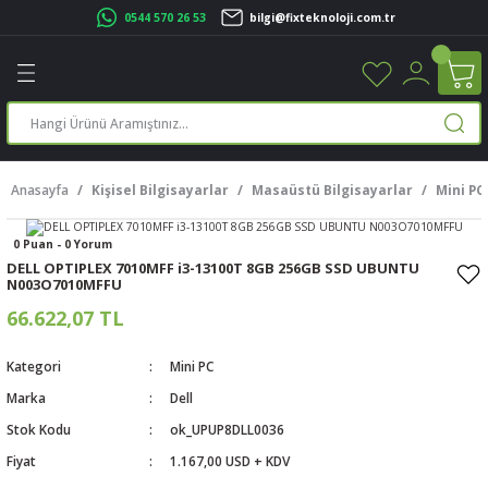
0544 570 26 53
bilgi@fixteknoloji.com.tr
Geri Dön
Geri Dön
Geri Dön
Geri Dön
Geri Dön
Geri Dön
Geri Dön
Geri Dön
leri
leri
ileşenleri
eri
nleri
sayarlar
rı
r Yazıcı
Anasayfa
Kişisel Bilgisayarlar
Masaüstü Bilgisayarlar
Mini PC
üskürtme Yazıcı
ayarlar
0 Puan - 0 Yorum
cu
ı
sayarlar
DELL OPTIPLEX 7010MFF i3-13100T 8GB 256GB SSD UBUNTU
N003O7010MFFU
ucu
rtmeli Yazıcılar
 Set
66.622,07 TL
ünleri
ucu
rofon
Kategori
Mini PC
Marka
Dell
ucu
ar
Stok Kodu
ok_UPUP8DLL0036
cılar
Fiyat
1.167,00 USD + KDV