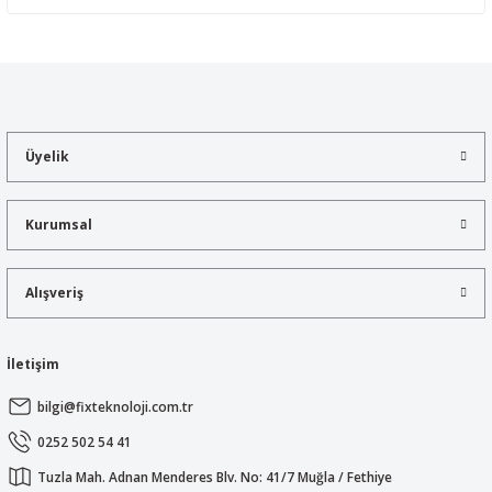
Yorum Yaz
Bu ürünün fiyat bilgisi, resim, ürün açıklamalarında ve diğer
konularda yetersiz gördüğünüz noktaları öneri formunu kullanarak
tarafımıza iletebilirsiniz.
Görüş ve önerileriniz için teşekkür ederiz.
Üyelik
Ürün resmi kalitesiz, bozuk veya görüntülenemiyor.
Ürün açıklamasında eksik bilgiler bulunuyor.
Kurumsal
Ürün bilgilerinde hatalar bulunuyor.
Ürün fiyatı diğer sitelerden daha pahalı.
Alışveriş
Bu ürüne benzer farklı alternatifler olmalı.
İletişim
bilgi@fixteknoloji.com.tr
Gönder
0252 502 54 41
Tuzla Mah. Adnan Menderes Blv. No: 41/7 Muğla / Fethiye