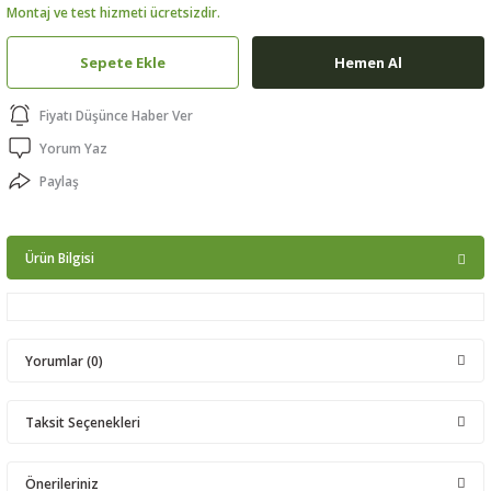
Montaj ve test hizmeti ücretsizdir.
ptörler
Sepete Ekle
Hemen Al
clock
Fiyatı Düşünce Haber Ver
 Ürünleri
Yorum Yaz
Paylaş
niği
Ürün Bilgisi
Yorumlar (0)
Taksit Seçenekleri
Bu ürüne ilk yorumu siz yapın!
Önerileriniz