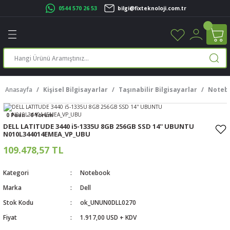
0544 570 26 53
bilgi@fixteknoloji.com.tr
Geri Dön
Geri Dön
Geri Dön
Geri Dön
Geri Dön
Geri Dön
Geri Dön
Geri Dön
leri
leri
ileşenleri
eri
nleri
sayarlar
rı
r Yazıcı
Anasayfa
Kişisel Bilgisayarlar
Taşınabilir Bilgisayarlar
Noteb
üskürtme Yazıcı
ayarlar
0 Puan - 0 Yorum
cu
ı
sayarlar
DELL LATITUDE 3440 i5-1335U 8GB 256GB SSD 14'' UBUNTU
N010L344014EMEA_VP_UBU
ucu
rtmeli Yazıcılar
 Set
109.478,57 TL
ünleri
ucu
rofon
Kategori
Notebook
Marka
Dell
ucu
ar
Stok Kodu
ok_UNUN0DLL0270
cılar
Fiyat
1.917,00 USD + KDV