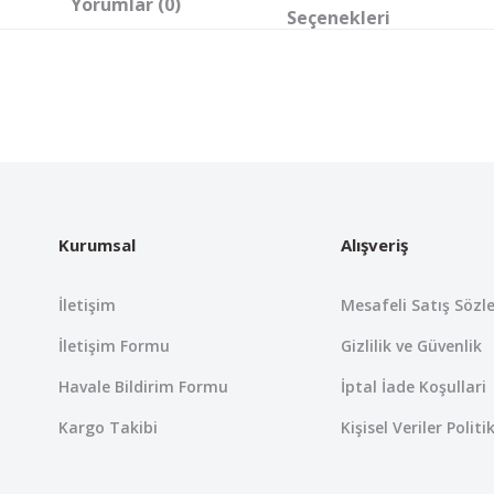
Yorumlar (0)
Seçenekleri
 yetersiz gördüğünüz noktaları öneri formunu kullanarak tarafımıza iletebil
Bu ürüne ilk yorumu siz yapın!
Yorum Yaz
Kurumsal
Alışveriş
İletişim
Mesafeli Satış Sözl
İletişim Formu
Gizlilik ve Güvenlik
Havale Bildirim Formu
İptal İade Koşullari
Kargo Takibi
Kişisel Veriler Politi
Gönder