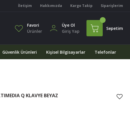
İletişim
Hakkımızda
Kargo Takip
Siparişlerim
Favori
Üye Ol
Sepetim
Ürünler
Giriş Yap
Güvenlik Ürünleri
Kişisel Bilgisayarlar
Telefonlar
TIMEDIA Q KLAVYE BEYAZ