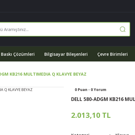
Baskı Çözümleri
Bilgisayar Bileşenleri
Çevre Birimleri
DGM KB216 MULTIMEDIA Q KLAVYE BEYAZ
0 Puan - 0 Yorum
DELL 580-ADGM KB216 MUL
2.013,10 TL