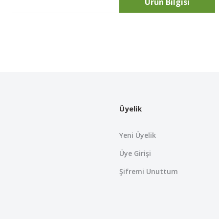
Ürün Bilgisi
Bu ürünün fiyat bilgisi, resim, ürün açıklamalarında ve diğer konularda
Görüş ve önerileriniz için teşekkür ederiz.
Ürün resmi kalitesiz, bozuk veya görüntülenemiyor.
Ürün açıklamasında eksik bilgiler bulunuyor.
Üyelik
Ürün bilgilerinde hatalar bulunuyor.
Ürün fiyatı diğer sitelerden daha pahalı.
Yeni Üyelik
Bu ürüne benzer farklı alternatifler olmalı.
Üye Girişi
Şifremi Unuttum