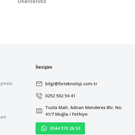
Önerileriniz
irsiniz.
İletişim
eşmesi
bilgi@fixteknoloji.com.tr
0252 502 54 41
Tuzla Mah. Adnan Menderes Blv. No:
41/7 Muğla / Fethiye
kası
0544 570 26 53