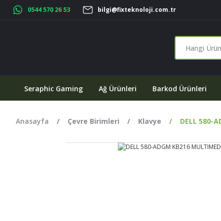
0544 570 26 53
bilgi@fixteknoloji.com.tr
Seraphic Gaming
Ağ Ürünleri
Barkod Ürünleri
Anasayfa
Çevre Birimleri
Klavye
DELL 580-A