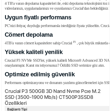
4 TB'a varan depolama kapasiteleri ile, eski depolama teknolojisini toz içi
videolarınızı, uygulamalarınızı ve oyunlarınızı Crucial'dan beklediğiniz k
Uygun fiyatlı performans
PC'nizi ihtiyaç duyduğu performansla istediğiniz fiyata yükseltin. Cru
Cömert depolama
P3
4TB'a varan cömert kapasitelere sahip Crucial
, çok büyük miktarda do
Yüksek kaliteli yenilik
Crucial P3 NVMe SSD'ler, yüksek kaliteli Micron® Advanced 3D NAND ile ü
onaylanmıştır. Kanıt mı istiyorsunuz? Ödüllü SSD serimize göz atın.
Optimize edilmiş güvenlik
Performans optimizasyonu ve donanım yazılımı güncellemeleri için SSD yön
Crucial P3 500GB 3D Nand Nvme Pcıe M.2
SSD (3500-1900 Mb/s) CT500P3SSD8
Özellikleri
Bağlantı Tipi