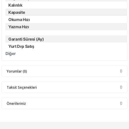
Kalınlık
Kapasite
Okuma Hızı
Yazma Hızı
Garanti Süresi (Ay)
Yurt Dışı Satış
Diğer
Yorumlar (0)
Taksit Seçenekleri
Bu ürüne ilk yorumu siz yapın!
Önerileriniz
Yorum Yaz
Bu ürünün fiyat bilgisi, resim, ürün açıklamalarında ve diğer
konularda yetersiz gördüğünüz noktaları öneri formunu kullanarak