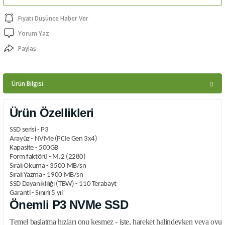
ptörler
Fiyatı Düşünce Haber Ver
Yorum Yaz
clock
Paylaş
 Ürünleri
Ürün Bilgisi
niği
Ürün Özellikleri
SSD serisi - P3
Arayüz - NVMe (PCIe Gen 3x4)
Kapasite - 500GB
Form faktörü - M.2 (2280)
Sıralı Okuma - 3500 MB/sn
Sıralı Yazma - 1900 MB/sn
SSD Dayanıklılığı (TBW) - 110 Terabayt
Garanti - Sınırlı 5 yıl
Önemli P3 NVMe SSD
Temel başlatma hızları onu kesmez - işte, hareket halindeyken veya o