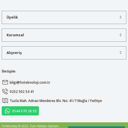
tarafımıza iletebilirsiniz.
Görüş ve önerileriniz için teşekkür ederiz.
Üyelik
Ürün resmi kalitesiz, bozuk veya görüntülenemiyor.
Ürün açıklamasında eksik bilgiler bulunuyor.
Kurumsal
Ürün bilgilerinde hatalar bulunuyor.
Ürün fiyatı diğer sitelerden daha pahalı.
Alışveriş
Bu ürüne benzer farklı alternatifler olmalı.
İletişim
bilgi@fixteknoloji.com.tr
Gönder
0252 502 54 41
Tuzla Mah. Adnan Menderes Blv. No: 41/7 Muğla / Fethiye
0544 570 26 53
FixTeknoloji © 2022. Tüm Hakları Saklıdır.