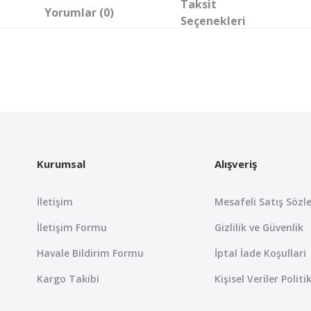
Taksit
Yorumlar (0)
Seçenekleri
 yetersiz gördüğünüz noktaları öneri formunu kullanarak tarafımıza iletebil
Bu ürüne ilk yorumu siz yapın!
Yorum Yaz
Kurumsal
Alışveriş
İletişim
Mesafeli Satış Sözl
İletişim Formu
Gizlilik ve Güvenlik
Havale Bildirim Formu
İptal İade Koşullari
Kargo Takibi
Kişisel Veriler Politi
Gönder