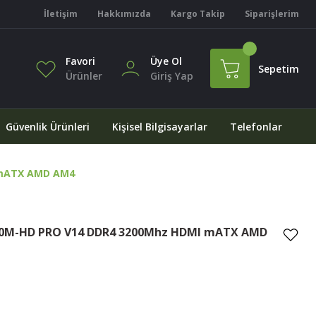
İletişim
Hakkımızda
Kargo Takip
Siparişlerim
Favori
Üye Ol
Sepetim
Ürünler
Giriş Yap
Güvenlik Ürünleri
Kişisel Bilgisayarlar
Telefonlar
 mATX AMD AM4
0M-HD PRO V14 DDR4 3200Mhz HDMI mATX AMD