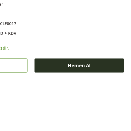
ar
CLF0017
SD + KDV
zdir.
Hemen Al