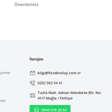
Önerileriniz
irsiniz.
İletişim
eşmesi
bilgi@fixteknoloji.com.tr
0252 502 54 41
Tuzla Mah. Adnan Menderes Blv. No:
41/7 Muğla / Fethiye
kası
0544 570 26 53