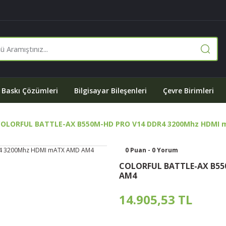
Baskı Çözümleri
Bilgisayar Bileşenleri
Çevre Birimleri
COLORFUL BATTLE-AX B550M-HD PRO V14 DDR4 3200Mhz HDMI
0 Puan - 0 Yorum
COLORFUL BATTLE-AX B55
AM4
14.905,53 TL