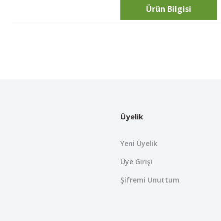
Ürün Bilgisi
Bu ürünün fiyat bilgisi, resim, ürün açıklamalarında ve diğer konularda
Görüş ve önerileriniz için teşekkür ederiz.
Ürün resmi kalitesiz, bozuk veya görüntülenemiyor.
Ürün açıklamasında eksik bilgiler bulunuyor.
Üyelik
Ürün bilgilerinde hatalar bulunuyor.
Ürün fiyatı diğer sitelerden daha pahalı.
Yeni Üyelik
Bu ürüne benzer farklı alternatifler olmalı.
Üye Girişi
Şifremi Unuttum