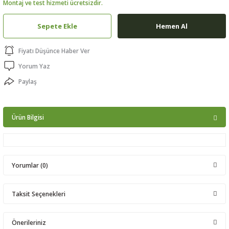
Montaj ve test hizmeti ücretsizdir.
ptörler
Sepete Ekle
Hemen Al
clock
Fiyatı Düşünce Haber Ver
 Ürünleri
Yorum Yaz
Paylaş
niği
Ürün Bilgisi
Yorumlar (0)
Taksit Seçenekleri
Bu ürüne ilk yorumu siz yapın!
Önerileriniz