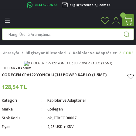
0544 570 26 53
bilgi@fixteknoloji.com.tr
Geri Dön
Geri Dön
Geri Dön
Geri Dön
Geri Dön
Geri Dön
Geri Dön
Geri Dön
leri
leri
ileşenleri
eri
nleri
sayarlar
rı
r Yazıcı
Anasayfa
Bilgisayar Bileşenleri
Kablolar ve Adaptörler
CODEG
üskürtme Yazıcı
ayarlar
0 Puan - 0 Yorum
cu
ı
sayarlar
CODEGEN CPV122 YONCA UÇLU POWER KABLO (1.5MT)
ucu
rtmeli Yazıcılar
 Set
128,54 TL
ünleri
ucu
rofon
Kategori
Kablolar ve Adaptörler
Marka
Codegen
ucu
ar
Stok Kodu
ok_TTKCOD0007
Fiyat
2,25 USD + KDV
cılar