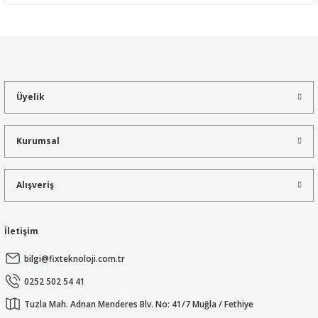
Yorum Yaz
Bu ürünün fiyat bilgisi, resim, ürün açıklamalarında ve diğer
konularda yetersiz gördüğünüz noktaları öneri formunu kullanarak
tarafımıza iletebilirsiniz.
Görüş ve önerileriniz için teşekkür ederiz.
Üyelik
Ürün resmi kalitesiz, bozuk veya görüntülenemiyor.
Ürün açıklamasında eksik bilgiler bulunuyor.
Kurumsal
Ürün bilgilerinde hatalar bulunuyor.
Ürün fiyatı diğer sitelerden daha pahalı.
Alışveriş
Bu ürüne benzer farklı alternatifler olmalı.
İletişim
bilgi@fixteknoloji.com.tr
Gönder
0252 502 54 41
Tuzla Mah. Adnan Menderes Blv. No: 41/7 Muğla / Fethiye