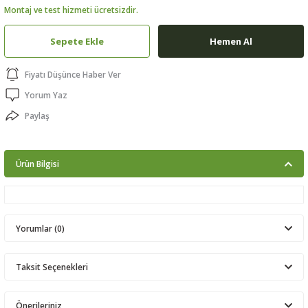
Montaj ve test hizmeti ücretsizdir.
ptörler
Sepete Ekle
Hemen Al
clock
Fiyatı Düşünce Haber Ver
 Ürünleri
Yorum Yaz
Paylaş
niği
Ürün Bilgisi
Yorumlar (0)
Taksit Seçenekleri
Bu ürüne ilk yorumu siz yapın!
Önerileriniz