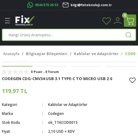
0544 570 26 53
bilgi@fixteknoloji.com.tr
Geri Dön
Geri Dön
Geri Dön
Geri Dön
Geri Dön
Geri Dön
Geri Dön
Geri Dön
0
leri
leri
ileşenleri
eri
nleri
sayarlar
rı
r Yazıcı
Anasayfa
Bilgisayar Bileşenleri
Kablolar ve Adaptörler
CODEGE
üskürtme Yazıcı
ayarlar
cu
ı
sayarlar
0 Puan - 0 Yorum
CODEGEN CDG-CNV34 USB 3.1 TYPE-C TO MICRO USB 2.0
ucu
rtmeli Yazıcılar
 Set
119,97 TL
ünleri
ucu
rofon
Kategori
Kablolar ve Adaptörler
Marka
Codegen
ucu
ar
Stok Kodu
ok_TTKCOD0015
cılar
Fiyat
2,10 USD + KDV