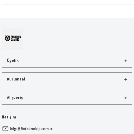
Yorum Yaz
Bu ürünün fiyat bilgisi, resim, ürün açıklamalarında ve diğer
konularda yetersiz gördüğünüz noktaları öneri formunu kullanarak
tarafımıza iletebilirsiniz.
Görüş ve önerileriniz için teşekkür ederiz.
Ürün resmi kalitesiz, bozuk veya görüntülenemiyor.
Ürün açıklamasında eksik bilgiler bulunuyor.
Üyelik
Ürün bilgilerinde hatalar bulunuyor.
Ürün fiyatı diğer sitelerden daha pahalı.
Kurumsal
Bu ürüne benzer farklı alternatifler olmalı.
Alışveriş
İletişim
Gönder
bilgi@fixteknoloji.com.tr