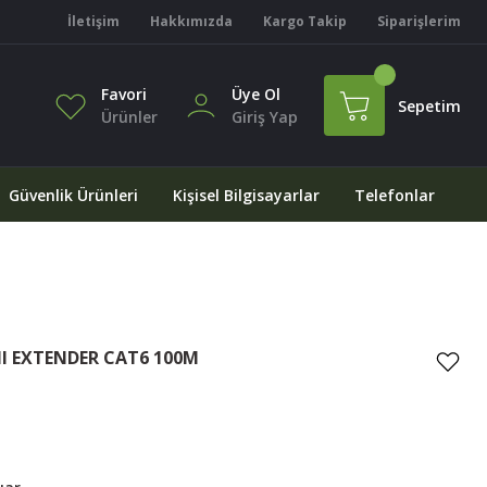
İletişim
Hakkımızda
Kargo Takip
Siparişlerim
Favori
Üye Ol
Sepetim
Ürünler
Giriş Yap
Güvenlik Ürünleri
Kişisel Bilgisayarlar
Telefonlar
MI EXTENDER CAT6 100M