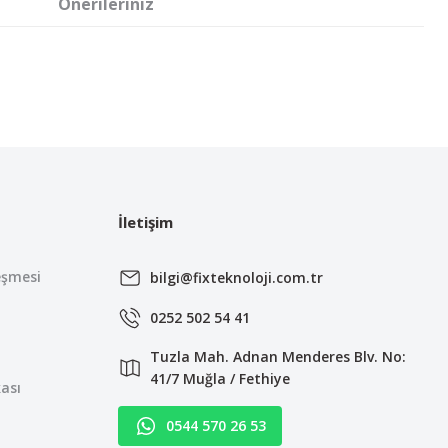
Önerileriniz
irsiniz.
İletişim
eşmesi
bilgi@fixteknoloji.com.tr
0252 502 54 41
Tuzla Mah. Adnan Menderes Blv. No:
41/7 Muğla / Fethiye
kası
0544 570 26 53