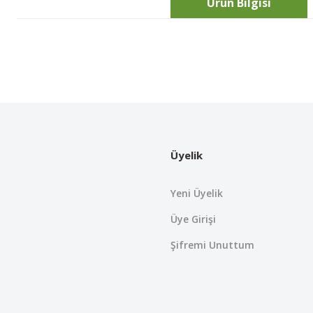
Ürün Bilgisi
Bu ürünün fiyat bilgisi, resim, ürün açıklamalarında ve diğer konularda
Görüş ve önerileriniz için teşekkür ederiz.
Ürün resmi kalitesiz, bozuk veya görüntülenemiyor.
Ürün açıklamasında eksik bilgiler bulunuyor.
Üyelik
Ürün bilgilerinde hatalar bulunuyor.
Ürün fiyatı diğer sitelerden daha pahalı.
Yeni Üyelik
Bu ürüne benzer farklı alternatifler olmalı.
Üye Girişi
Şifremi Unuttum