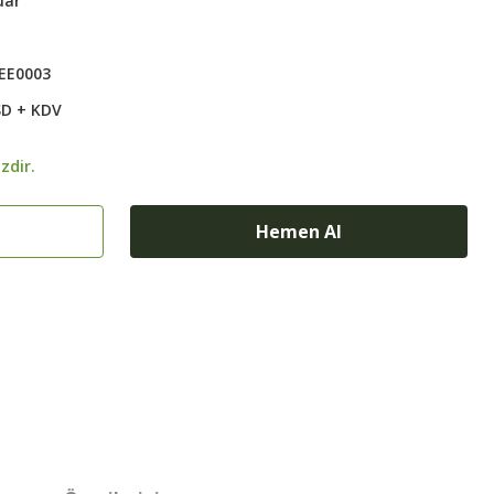
uar
EE0003
SD + KDV
zdir.
Hemen Al