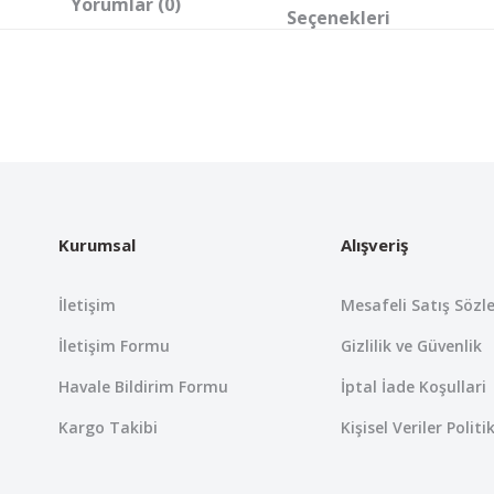
Yorumlar (0)
Seçenekleri
 yetersiz gördüğünüz noktaları öneri formunu kullanarak tarafımıza iletebil
Bu ürüne ilk yorumu siz yapın!
Yorum Yaz
Kurumsal
Alışveriş
İletişim
Mesafeli Satış Sözl
İletişim Formu
Gizlilik ve Güvenlik
Havale Bildirim Formu
İptal İade Koşullari
Kargo Takibi
Kişisel Veriler Politi
Gönder