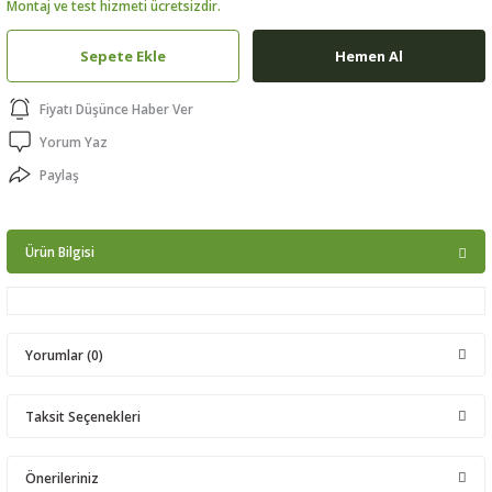
Montaj ve test hizmeti ücretsizdir.
ptörler
Sepete Ekle
Hemen Al
clock
Fiyatı Düşünce Haber Ver
 Ürünleri
Yorum Yaz
Paylaş
niği
Ürün Bilgisi
Yorumlar (0)
Taksit Seçenekleri
Bu ürüne ilk yorumu siz yapın!
Önerileriniz