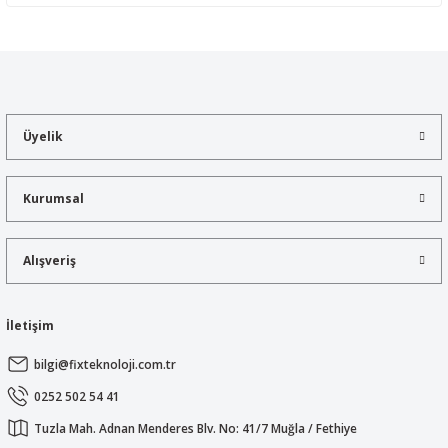
Yorum Yaz
Bu ürünün fiyat bilgisi, resim, ürün açıklamalarında ve diğer
konularda yetersiz gördüğünüz noktaları öneri formunu kullanarak
tarafımıza iletebilirsiniz.
Görüş ve önerileriniz için teşekkür ederiz.
Üyelik
Ürün resmi kalitesiz, bozuk veya görüntülenemiyor.
Ürün açıklamasında eksik bilgiler bulunuyor.
Kurumsal
Ürün bilgilerinde hatalar bulunuyor.
Ürün fiyatı diğer sitelerden daha pahalı.
Alışveriş
Bu ürüne benzer farklı alternatifler olmalı.
İletişim
bilgi@fixteknoloji.com.tr
Gönder
0252 502 54 41
Tuzla Mah. Adnan Menderes Blv. No: 41/7 Muğla / Fethiye