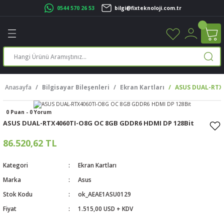
0544 570 26 53
bilgi@fixteknoloji.com.tr
Geri Dön
Geri Dön
Geri Dön
Geri Dön
Geri Dön
Geri Dön
Geri Dön
Geri Dön
leri
leri
ileşenleri
eri
nleri
sayarlar
rı
r Yazıcı
Anasayfa
Bilgisayar Bileşenleri
Ekran Kartları
ASUS DUAL-RTX4
üskürtme Yazıcı
ayarlar
0 Puan - 0 Yorum
cu
ı
sayarlar
ASUS DUAL-RTX4060TI-O8G OC 8GB GDDR6 HDMI DP 128Bit
ucu
rtmeli Yazıcılar
 Set
86.520,62 TL
ünleri
ucu
rofon
Kategori
Ekran Kartları
Marka
Asus
ucu
ar
Stok Kodu
ok_AEAE1ASU0129
Fiyat
1.515,00 USD + KDV
cılar