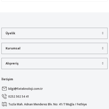
Yorum Yaz
Bu ürünün fiyat bilgisi, resim, ürün açıklamalarında ve diğer
konularda yetersiz gördüğünüz noktaları öneri formunu kullanarak
tarafımıza iletebilirsiniz.
Görüş ve önerileriniz için teşekkür ederiz.
Üyelik
Ürün resmi kalitesiz, bozuk veya görüntülenemiyor.
Ürün açıklamasında eksik bilgiler bulunuyor.
Kurumsal
Ürün bilgilerinde hatalar bulunuyor.
Ürün fiyatı diğer sitelerden daha pahalı.
Alışveriş
Bu ürüne benzer farklı alternatifler olmalı.
İletişim
bilgi@fixteknoloji.com.tr
Gönder
0252 502 54 41
Tuzla Mah. Adnan Menderes Blv. No: 41/7 Muğla / Fethiye