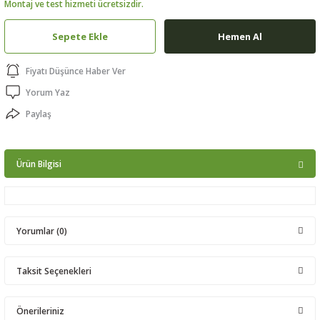
Montaj ve test hizmeti ücretsizdir.
ptörler
Sepete Ekle
Hemen Al
clock
Fiyatı Düşünce Haber Ver
 Ürünleri
Yorum Yaz
Paylaş
niği
Ürün Bilgisi
Yorumlar (0)
Taksit Seçenekleri
Bu ürüne ilk yorumu siz yapın!
Önerileriniz