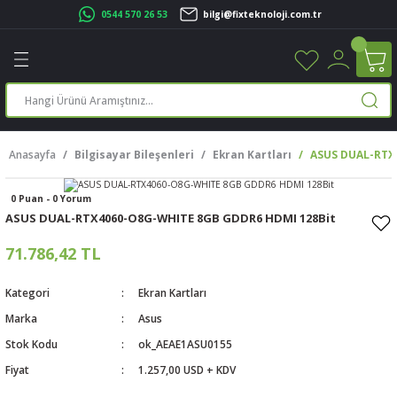
0544 570 26 53
bilgi@fixteknoloji.com.tr
Geri Dön
Geri Dön
Geri Dön
Geri Dön
Geri Dön
Geri Dön
Geri Dön
Geri Dön
leri
leri
ileşenleri
eri
nleri
sayarlar
rı
r Yazıcı
Anasayfa
Bilgisayar Bileşenleri
Ekran Kartları
ASUS DUAL-RTX
üskürtme Yazıcı
ayarlar
0 Puan - 0 Yorum
cu
ı
sayarlar
ASUS DUAL-RTX4060-O8G-WHITE 8GB GDDR6 HDMI 128Bit
ucu
rtmeli Yazıcılar
 Set
71.786,42 TL
ünleri
ucu
rofon
Kategori
Ekran Kartları
Marka
Asus
ucu
ar
Stok Kodu
ok_AEAE1ASU0155
Fiyat
1.257,00 USD + KDV
cılar