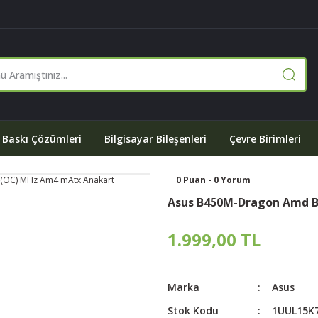
Baskı Çözümleri
Bilgisayar Bileşenleri
Çevre Birimleri
0 Puan - 0 Yorum
Asus B450M-Dragon Amd B
1.999,00 TL
Marka
Asus
Stok Kodu
1UUL15K