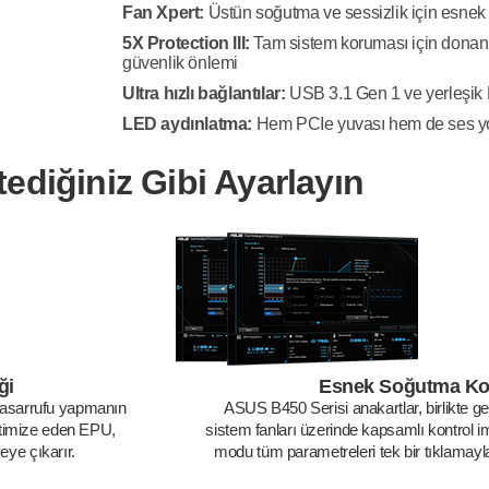
Fan Xpert:
Üstün soğutma ve sessizlik için esnek 
5X Protection III:
Tam sistem koruması için donanı
güvenlik önlemi
Ultra hızlı bağlantılar:
USB 3.1 Gen 1 ve yerleşik M
LED aydınlatma:
Hem PCIe yuvası hem de ses yoll
tediğiniz Gibi Ayarlayın
ği
Esnek Soğutma Kon
tasarrufu yapmanın
ASUS B450 Serisi anakartlar, birlikte ge
optimize eden EPU,
sistem fanları üzerinde kapsamlı kontrol 
eye çıkarır.
modu tüm parametreleri tek bir tıklamayla 