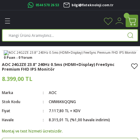
0544 570 26 53
bilgi@fixteknoloji.com.tr
Geri Dön
Geri Dön
Geri Dön
Geri Dön
Geri Dön
Geri Dön
Geri Dön
Geri Dön
leri
leri
ileşenleri
eri
nleri
sayarlar
rı
r Yazıcı
üskürtme Yazıcı
ayarlar
0 Puan - 0 Yorum
AOC 24G2ZE 23.8'' 240Hz 0.5ms (HDMI+Display) FreeSync
Premium FHD IPS Monitör
cu
ı
sayarlar
8.399,00 TL
ucu
rtmeli Yazıcılar
 Set
Marka
AOC
ünleri
ucu
rofon
Stok Kodu
CWM6K6QQNG
Fiyat
7.117,80 TL + KDV
ucu
ar
Havale
8.315,01 TL (%1,00 havale indirimi)
Montaj ve test hizmeti ücretsizdir.
cılar