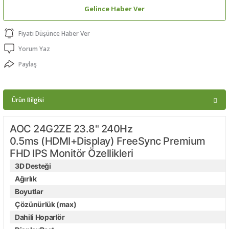
Gelince Haber Ver
ptörler
Fiyatı Düşünce Haber Ver
clock
Yorum Yaz
 Ürünleri
Paylaş
niği
Ürün Bilgisi
AOC 24G2ZE 23.8" 240Hz
0.5ms (HDMI+Display) FreeSync Premium
FHD IPS Monitör Özellikleri
3D Desteği
Ağırlık
Boyutlar
Çözünürlük (max)
Dahili Hoparlör