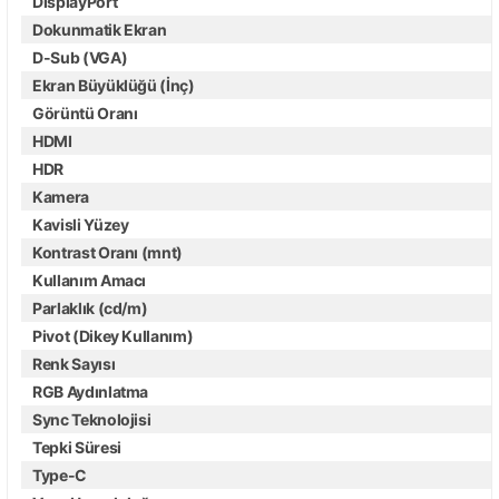
DisplayPort
Dokunmatik Ekran
D-Sub (VGA)
Ekran Büyüklüğü (İnç)
Görüntü Oranı
HDMI
HDR
Kamera
Kavisli Yüzey
Kontrast Oranı (mnt)
Kullanım Amacı
Parlaklık (cd/m)
Pivot (Dikey Kullanım)
Renk Sayısı
RGB Aydınlatma
Sync Teknolojisi
Tepki Süresi
Type-C