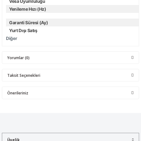
Vesa Uyumluluğu
Yenileme Hızı (Hz)
Garanti Süresi (Ay)
Yurt Dışı Satış
Diğer
Yorumlar (0)
Taksit Seçenekleri
Bu ürüne ilk yorumu siz yapın!
Önerileriniz
Yorum Yaz
Bu ürünün fiyat bilgisi, resim, ürün açıklamalarında ve diğer
konularda yetersiz gördüğünüz noktaları öneri formunu kullanarak
tarafımıza iletebilirsiniz.
Görüş ve önerileriniz için teşekkür ederiz.
Üyelik