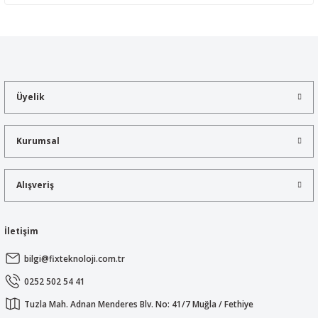
Yorum Yaz
Bu ürünün fiyat bilgisi, resim, ürün açıklamalarında ve diğer
konularda yetersiz gördüğünüz noktaları öneri formunu kullanarak
tarafımıza iletebilirsiniz.
Görüş ve önerileriniz için teşekkür ederiz.
Üyelik
Ürün resmi kalitesiz, bozuk veya görüntülenemiyor.
Ürün açıklamasında eksik bilgiler bulunuyor.
Kurumsal
Ürün bilgilerinde hatalar bulunuyor.
Ürün fiyatı diğer sitelerden daha pahalı.
Alışveriş
Bu ürüne benzer farklı alternatifler olmalı.
İletişim
bilgi@fixteknoloji.com.tr
Gönder
0252 502 54 41
Tuzla Mah. Adnan Menderes Blv. No: 41/7 Muğla / Fethiye