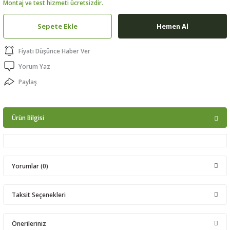
Montaj ve test hizmeti ücretsizdir.
ptörler
Sepete Ekle
Hemen Al
clock
Fiyatı Düşünce Haber Ver
 Ürünleri
Yorum Yaz
Paylaş
niği
Ürün Bilgisi
Yorumlar (0)
Taksit Seçenekleri
Bu ürüne ilk yorumu siz yapın!
Önerileriniz