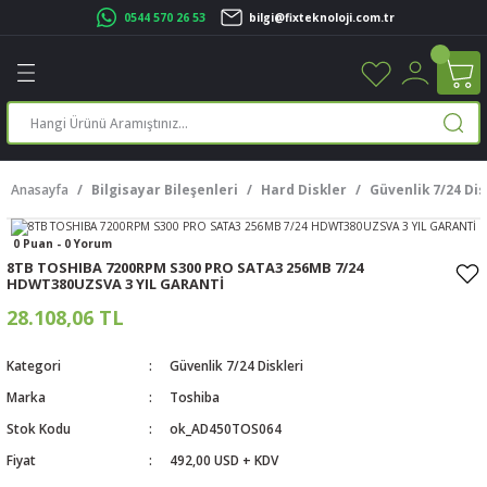
0544 570 26 53
bilgi@fixteknoloji.com.tr
Geri Dön
Geri Dön
Geri Dön
Geri Dön
Geri Dön
Geri Dön
Geri Dön
Geri Dön
leri
leri
ileşenleri
eri
nleri
sayarlar
rı
r Yazıcı
Anasayfa
Bilgisayar Bileşenleri
Hard Diskler
Güvenlik 7/24 Dis
üskürtme Yazıcı
ayarlar
0 Puan - 0 Yorum
cu
ı
sayarlar
8TB TOSHIBA 7200RPM S300 PRO SATA3 256MB 7/24
HDWT380UZSVA 3 YIL GARANTİ
ucu
rtmeli Yazıcılar
 Set
28.108,06 TL
ünleri
ucu
rofon
Kategori
Güvenlik 7/24 Diskleri
Marka
Toshiba
ucu
ar
Stok Kodu
ok_AD450TOS064
cılar
Fiyat
492,00 USD + KDV