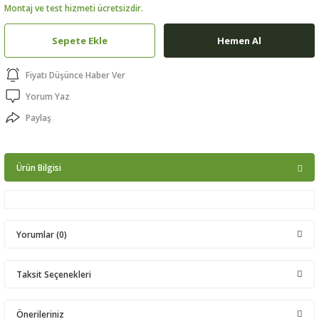
Montaj ve test hizmeti ücretsizdir.
ptörler
Sepete Ekle
Hemen Al
clock
Fiyatı Düşünce Haber Ver
 Ürünleri
Yorum Yaz
Paylaş
niği
Ürün Bilgisi
Yorumlar (0)
Taksit Seçenekleri
Bu ürüne ilk yorumu siz yapın!
Önerileriniz