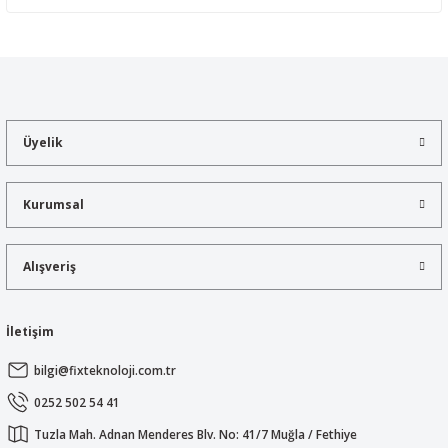
Yorum Yaz
Bu ürünün fiyat bilgisi, resim, ürün açıklamalarında ve diğer
konularda yetersiz gördüğünüz noktaları öneri formunu kullanarak
tarafımıza iletebilirsiniz.
Görüş ve önerileriniz için teşekkür ederiz.
Üyelik
Ürün resmi kalitesiz, bozuk veya görüntülenemiyor.
Ürün açıklamasında eksik bilgiler bulunuyor.
Kurumsal
Ürün bilgilerinde hatalar bulunuyor.
Ürün fiyatı diğer sitelerden daha pahalı.
Alışveriş
Bu ürüne benzer farklı alternatifler olmalı.
İletişim
bilgi@fixteknoloji.com.tr
Gönder
0252 502 54 41
Tuzla Mah. Adnan Menderes Blv. No: 41/7 Muğla / Fethiye