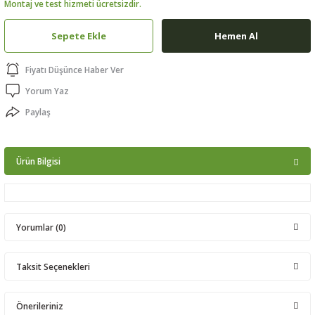
Montaj ve test hizmeti ücretsizdir.
ptörler
Sepete Ekle
Hemen Al
clock
Fiyatı Düşünce Haber Ver
 Ürünleri
Yorum Yaz
Paylaş
niği
Ürün Bilgisi
Yorumlar (0)
Taksit Seçenekleri
Bu ürüne ilk yorumu siz yapın!
Önerileriniz