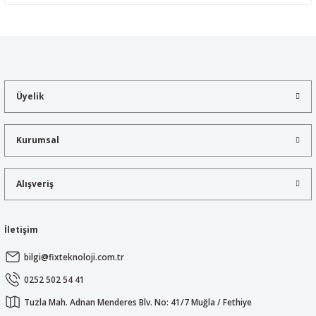
Yorum Yaz
Bu ürünün fiyat bilgisi, resim, ürün açıklamalarında ve diğer
konularda yetersiz gördüğünüz noktaları öneri formunu kullanarak
tarafımıza iletebilirsiniz.
Görüş ve önerileriniz için teşekkür ederiz.
Üyelik
Ürün resmi kalitesiz, bozuk veya görüntülenemiyor.
Ürün açıklamasında eksik bilgiler bulunuyor.
Kurumsal
Ürün bilgilerinde hatalar bulunuyor.
Ürün fiyatı diğer sitelerden daha pahalı.
Alışveriş
Bu ürüne benzer farklı alternatifler olmalı.
İletişim
bilgi@fixteknoloji.com.tr
Gönder
0252 502 54 41
Tuzla Mah. Adnan Menderes Blv. No: 41/7 Muğla / Fethiye