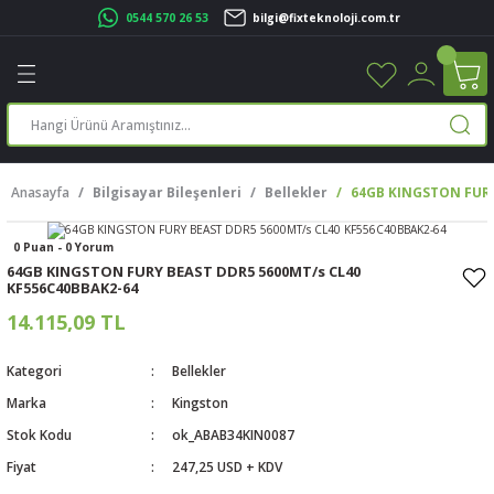
0544 570 26 53
bilgi@fixteknoloji.com.tr
Geri Dön
Geri Dön
Geri Dön
Geri Dön
Geri Dön
Geri Dön
Geri Dön
Geri Dön
leri
leri
ileşenleri
eri
nleri
sayarlar
rı
r Yazıcı
Anasayfa
Bilgisayar Bileşenleri
Bellekler
64GB KINGSTON FURY
üskürtme Yazıcı
ayarlar
0 Puan - 0 Yorum
cu
ı
sayarlar
64GB KINGSTON FURY BEAST DDR5 5600MT/s CL40
KF556C40BBAK2-64
ucu
rtmeli Yazıcılar
 Set
14.115,09 TL
ünleri
ucu
rofon
Kategori
Bellekler
Marka
Kingston
ucu
ar
Stok Kodu
ok_ABAB34KIN0087
cılar
Fiyat
247,25 USD + KDV