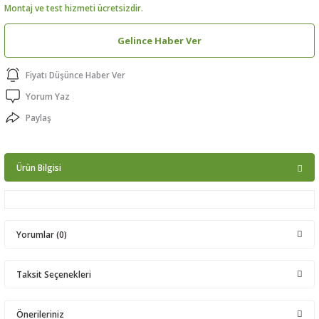
Montaj ve test hizmeti ücretsizdir.
ptörler
Gelince Haber Ver
clock
Fiyatı Düşünce Haber Ver
 Ürünleri
Yorum Yaz
Paylaş
niği
Ürün Bilgisi
Yorumlar (0)
Taksit Seçenekleri
Bu ürüne ilk yorumu siz yapın!
Önerileriniz