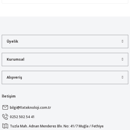
Yorum Yaz
Bu ürünün fiyat bilgisi, resim, ürün açıklamalarında ve diğer
konularda yetersiz gördüğünüz noktaları öneri formunu kullanarak
tarafımıza iletebilirsiniz.
Görüş ve önerileriniz için teşekkür ederiz.
Üyelik
Ürün resmi kalitesiz, bozuk veya görüntülenemiyor.
Ürün açıklamasında eksik bilgiler bulunuyor.
Kurumsal
Ürün bilgilerinde hatalar bulunuyor.
Ürün fiyatı diğer sitelerden daha pahalı.
Alışveriş
Bu ürüne benzer farklı alternatifler olmalı.
İletişim
bilgi@fixteknoloji.com.tr
Gönder
0252 502 54 41
Tuzla Mah. Adnan Menderes Blv. No: 41/7 Muğla / Fethiye