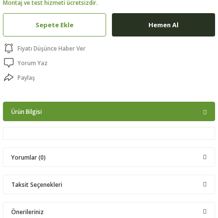
Montaj ve test hizmeti ücretsizdir.
ptörler
Sepete Ekle
Hemen Al
clock
Fiyatı Düşünce Haber Ver
 Ürünleri
Yorum Yaz
Paylaş
niği
Ürün Bilgisi
Yorumlar (0)
Taksit Seçenekleri
Bu ürüne ilk yorumu siz yapın!
Önerileriniz