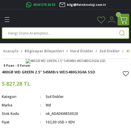
0544 570 26 53
bilgi@fixteknoloji.com.tr
Geri Dön
Geri Dön
Geri Dön
Geri Dön
Geri Dön
Geri Dön
Geri Dön
Geri Dön
leri
leri
ileşenleri
eri
nleri
sayarlar
rı
r Yazıcı
Anasayfa
Bilgisayar Bileşenleri
Hard Diskler
Ssd Diskler
48
üskürtme Yazıcı
ayarlar
0 Puan - 0 Yorum
cu
ı
sayarlar
480GB WD GREEN 2.5'' 545MB/s WDS480G3G0A SSD
ucu
rtmeli Yazıcılar
 Set
5.827,28 TL
ünleri
ucu
rofon
Kategori
Ssd Diskler
Marka
Wd
ucu
ar
Stok Kodu
ok_ADAD6WES0020
Fiyat
102,00 USD + KDV
cılar