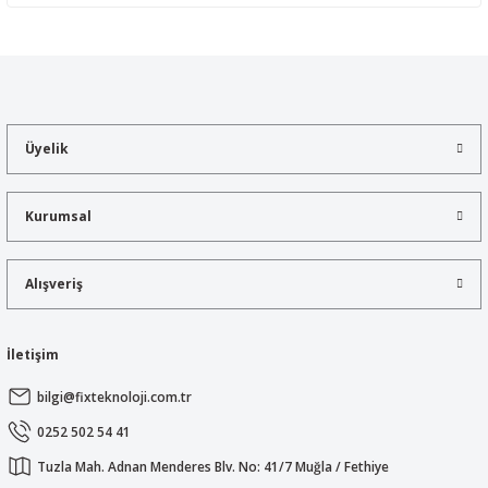
Yorum Yaz
Bu ürünün fiyat bilgisi, resim, ürün açıklamalarında ve diğer
konularda yetersiz gördüğünüz noktaları öneri formunu kullanarak
tarafımıza iletebilirsiniz.
Görüş ve önerileriniz için teşekkür ederiz.
Üyelik
Ürün resmi kalitesiz, bozuk veya görüntülenemiyor.
Ürün açıklamasında eksik bilgiler bulunuyor.
Kurumsal
Ürün bilgilerinde hatalar bulunuyor.
Ürün fiyatı diğer sitelerden daha pahalı.
Alışveriş
Bu ürüne benzer farklı alternatifler olmalı.
İletişim
bilgi@fixteknoloji.com.tr
Gönder
0252 502 54 41
Tuzla Mah. Adnan Menderes Blv. No: 41/7 Muğla / Fethiye