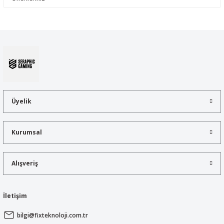
Yorum Yaz
Bu ürünün fiyat bilgisi, resim, ürün açıklamalarında ve diğer
konularda yetersiz gördüğünüz noktaları öneri formunu kullanarak
tarafımıza iletebilirsiniz.
Görüş ve önerileriniz için teşekkür ederiz.
Ürün resmi kalitesiz, bozuk veya görüntülenemiyor.
Ürün açıklamasında eksik bilgiler bulunuyor.
Üyelik
Ürün bilgilerinde hatalar bulunuyor.
Ürün fiyatı diğer sitelerden daha pahalı.
Kurumsal
Bu ürüne benzer farklı alternatifler olmalı.
Alışveriş
İletişim
Gönder
bilgi@fixteknoloji.com.tr