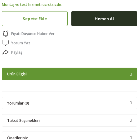
Montaj ve test hizmeti ücretsizdir.
ptörler
Sepete Ekle
Hemen Al
clock
Fiyatı Düşünce Haber Ver
 Ürünleri
Yorum Yaz
Paylaş
niği
Ürün Bilgisi
Yorumlar (0)
Taksit Seçenekleri
Bu ürüne ilk yorumu siz yapın!
Önerileriniz