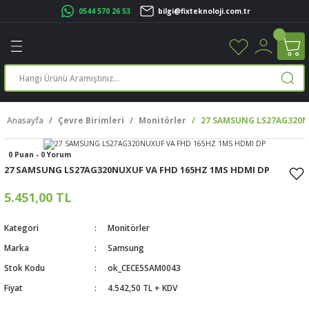
0544 570 26 53
bilgi@fixteknoloji.com.tr
Geri Dön
Geri Dön
Geri Dön
Geri Dön
Geri Dön
Geri Dön
Geri Dön
Geri Dön
leri
leri
ileşenleri
eri
nleri
sayarlar
rı
r Yazıcı
Anasayfa
Çevre Birimleri
Monitörler
27 SAMSUNG LS27AG320N
üskürtme Yazıcı
ayarlar
0 Puan - 0 Yorum
cu
ı
sayarlar
27 SAMSUNG LS27AG320NUXUF VA FHD 165HZ 1MS HDMI DP
ucu
rtmeli Yazıcılar
 Set
5.451,00 TL
ünleri
ucu
rofon
Kategori
Monitörler
Marka
Samsung
ucu
ar
Stok Kodu
ok_CECE5SAM0043
Fiyat
4.542,50 TL + KDV
cılar