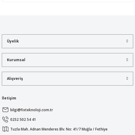
Yorum Yaz
Bu ürünün fiyat bilgisi, resim, ürün açıklamalarında ve diğer
konularda yetersiz gördüğünüz noktaları öneri formunu kullanarak
tarafımıza iletebilirsiniz.
Görüş ve önerileriniz için teşekkür ederiz.
Üyelik
Ürün resmi kalitesiz, bozuk veya görüntülenemiyor.
Ürün açıklamasında eksik bilgiler bulunuyor.
Kurumsal
Ürün bilgilerinde hatalar bulunuyor.
Ürün fiyatı diğer sitelerden daha pahalı.
Alışveriş
Bu ürüne benzer farklı alternatifler olmalı.
İletişim
bilgi@fixteknoloji.com.tr
Gönder
0252 502 54 41
Tuzla Mah. Adnan Menderes Blv. No: 41/7 Muğla / Fethiye