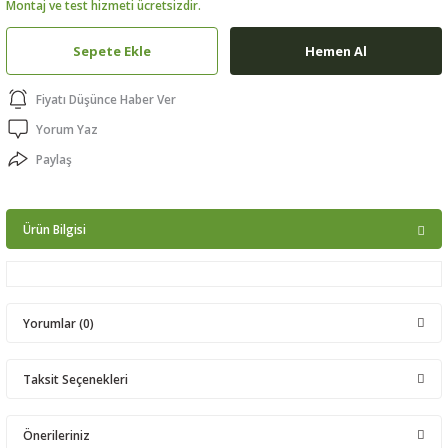
Montaj ve test hizmeti ücretsizdir.
ptörler
Sepete Ekle
Hemen Al
clock
Fiyatı Düşünce Haber Ver
 Ürünleri
Yorum Yaz
Paylaş
niği
Ürün Bilgisi
Yorumlar (0)
Taksit Seçenekleri
Bu ürüne ilk yorumu siz yapın!
Önerileriniz