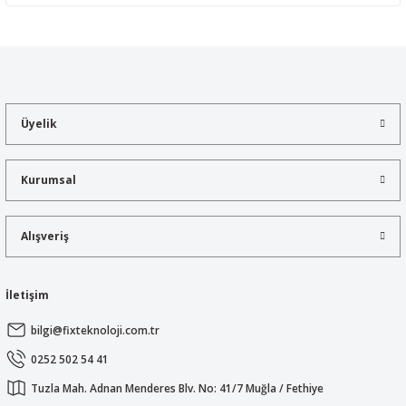
Yorum Yaz
Bu ürünün fiyat bilgisi, resim, ürün açıklamalarında ve diğer
konularda yetersiz gördüğünüz noktaları öneri formunu kullanarak
tarafımıza iletebilirsiniz.
Görüş ve önerileriniz için teşekkür ederiz.
Üyelik
Ürün resmi kalitesiz, bozuk veya görüntülenemiyor.
Ürün açıklamasında eksik bilgiler bulunuyor.
Kurumsal
Ürün bilgilerinde hatalar bulunuyor.
Ürün fiyatı diğer sitelerden daha pahalı.
Alışveriş
Bu ürüne benzer farklı alternatifler olmalı.
İletişim
bilgi@fixteknoloji.com.tr
Gönder
0252 502 54 41
Tuzla Mah. Adnan Menderes Blv. No: 41/7 Muğla / Fethiye