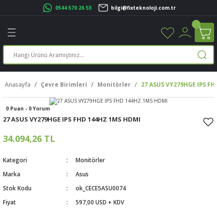
0544 570 26 53
bilgi@fixteknoloji.com.tr
Geri Dön
Geri Dön
Geri Dön
Geri Dön
Geri Dön
Geri Dön
Geri Dön
Geri Dön
leri
leri
ileşenleri
eri
nleri
sayarlar
rı
r Yazıcı
Anasayfa
Çevre Birimleri
Monitörler
27 ASUS VY279HGE IPS F
üskürtme Yazıcı
ayarlar
0 Puan - 0 Yorum
cu
ı
sayarlar
27 ASUS VY279HGE IPS FHD 144HZ 1MS HDMI
ucu
rtmeli Yazıcılar
 Set
34.094,26 TL
ünleri
ucu
rofon
Kategori
Monitörler
Marka
Asus
ucu
ar
Stok Kodu
ok_CECE5ASU0074
Fiyat
597,00 USD + KDV
cılar