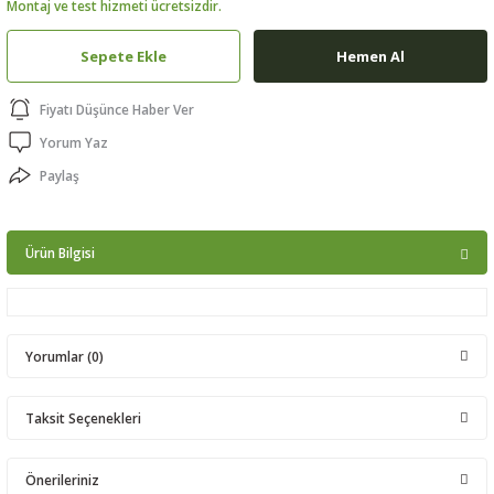
Montaj ve test hizmeti ücretsizdir.
ptörler
Sepete Ekle
Hemen Al
clock
Fiyatı Düşünce Haber Ver
 Ürünleri
Yorum Yaz
Paylaş
niği
Ürün Bilgisi
Yorumlar (0)
Taksit Seçenekleri
Bu ürüne ilk yorumu siz yapın!
Önerileriniz