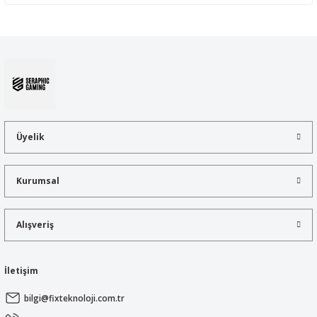
Yorum Yaz
Bu ürünün fiyat bilgisi, resim, ürün açıklamalarında ve diğer
konularda yetersiz gördüğünüz noktaları öneri formunu kullanarak
tarafımıza iletebilirsiniz.
Görüş ve önerileriniz için teşekkür ederiz.
Ürün resmi kalitesiz, bozuk veya görüntülenemiyor.
Ürün açıklamasında eksik bilgiler bulunuyor.
Üyelik
Ürün bilgilerinde hatalar bulunuyor.
Ürün fiyatı diğer sitelerden daha pahalı.
Kurumsal
Bu ürüne benzer farklı alternatifler olmalı.
Alışveriş
İletişim
Gönder
bilgi@fixteknoloji.com.tr