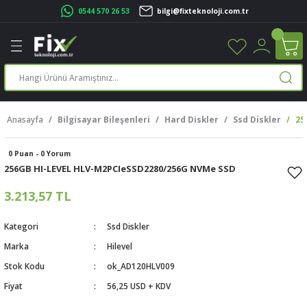
0544 570 26 53
bilgi@fixteknoloji.com.tr
Geri Dön
Geri Dön
Geri Dön
Geri Dön
Geri Dön
Geri Dön
Geri Dön
Geri Dön
leri
leri
ileşenleri
eri
nleri
sayarlar
rı
r Yazıcı
Anasayfa
Bilgisayar Bileşenleri
Hard Diskler
Ssd Diskler
25
üskürtme Yazıcı
ayarlar
0 Puan - 0 Yorum
cu
ı
sayarlar
256GB HI-LEVEL HLV-M2PCIeSSD2280/256G NVMe SSD
ucu
rtmeli Yazıcılar
 Set
3.213,57 TL
ünleri
ucu
rofon
Kategori
Ssd Diskler
Marka
Hilevel
ucu
ar
Stok Kodu
ok_AD120HLV009
Fiyat
56,25 USD + KDV
cılar