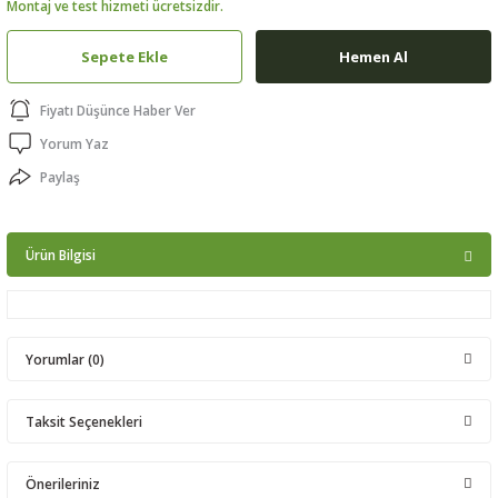
Montaj ve test hizmeti ücretsizdir.
ptörler
Sepete Ekle
Hemen Al
clock
Fiyatı Düşünce Haber Ver
 Ürünleri
Yorum Yaz
Paylaş
niği
Ürün Bilgisi
Yorumlar (0)
Taksit Seçenekleri
Bu ürüne ilk yorumu siz yapın!
Önerileriniz