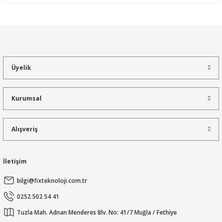
Yorum Yaz
Bu ürünün fiyat bilgisi, resim, ürün açıklamalarında ve diğer
konularda yetersiz gördüğünüz noktaları öneri formunu kullanarak
tarafımıza iletebilirsiniz.
Görüş ve önerileriniz için teşekkür ederiz.
Üyelik
Ürün resmi kalitesiz, bozuk veya görüntülenemiyor.
Ürün açıklamasında eksik bilgiler bulunuyor.
Kurumsal
Ürün bilgilerinde hatalar bulunuyor.
Ürün fiyatı diğer sitelerden daha pahalı.
Alışveriş
Bu ürüne benzer farklı alternatifler olmalı.
İletişim
bilgi@fixteknoloji.com.tr
Gönder
0252 502 54 41
Tuzla Mah. Adnan Menderes Blv. No: 41/7 Muğla / Fethiye