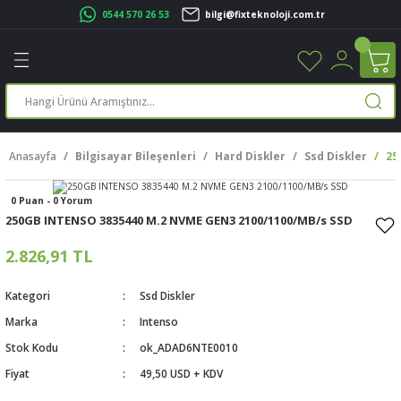
0544 570 26 53
bilgi@fixteknoloji.com.tr
Geri Dön
Geri Dön
Geri Dön
Geri Dön
Geri Dön
Geri Dön
Geri Dön
Geri Dön
leri
leri
ileşenleri
eri
nleri
sayarlar
rı
r Yazıcı
Anasayfa
Bilgisayar Bileşenleri
Hard Diskler
Ssd Diskler
25
üskürtme Yazıcı
ayarlar
0 Puan - 0 Yorum
cu
ı
sayarlar
250GB INTENSO 3835440 M.2 NVME GEN3 2100/1100/MB/s SSD
ucu
rtmeli Yazıcılar
 Set
2.826,91 TL
ünleri
ucu
rofon
Kategori
Ssd Diskler
Marka
Intenso
ucu
ar
Stok Kodu
ok_ADAD6NTE0010
Fiyat
49,50 USD + KDV
cılar