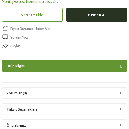
Montaj ve test hizmeti ücretsizdir.
ptörler
Sepete Ekle
Hemen Al
clock
Fiyatı Düşünce Haber Ver
 Ürünleri
Yorum Yaz
Paylaş
niği
Ürün Bilgisi
Yorumlar (0)
Taksit Seçenekleri
Bu ürüne ilk yorumu siz yapın!
Önerileriniz