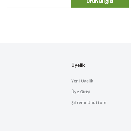
Ürün Bilgisi
Bu ürünün fiyat bilgisi, resim, ürün açıklamalarında ve diğer konularda
Görüş ve önerileriniz için teşekkür ederiz.
Ürün resmi kalitesiz, bozuk veya görüntülenemiyor.
Ürün açıklamasında eksik bilgiler bulunuyor.
Üyelik
Ürün bilgilerinde hatalar bulunuyor.
Ürün fiyatı diğer sitelerden daha pahalı.
Yeni Üyelik
Bu ürüne benzer farklı alternatifler olmalı.
Üye Girişi
Şifremi Unuttum