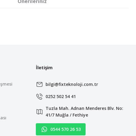
Önerileriniz
irsiniz.
İletişim
eşmesi
bilgi@fixteknoloji.com.tr
0252 502 54 41
Tuzla Mah. Adnan Menderes Blv. No:
41/7 Muğla / Fethiye
kası
0544 570 26 53