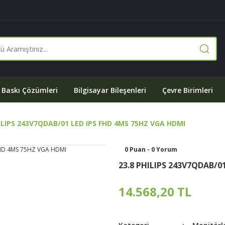
Baskı Çözümleri
Bilgisayar Bileşenleri
Çevre Birimleri
ILIPS 243V7QDAB/01 LED IPS FHD 4MS 75HZ VGA HDMI
0 Puan - 0 Yorum
23.8 PHILIPS 243V7QDAB/0
14.568,20 TL