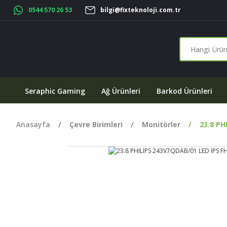
0544 570 26 53
bilgi@fixteknoloji.com.tr
Seraphic Gaming
Ağ Ürünleri
Barkod Ürünleri
Anasayfa
Çevre Birimleri
Monitörler
23.8 PH