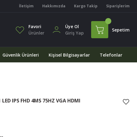
İletişim
Hakkımızda
Kargo Takip
Siparişlerim
Favori
Üye Ol
Sepetim
Ürünler
Giriş Yap
Güvenlik Ürünleri
Kişisel Bilgisayarlar
Telefonlar
1 LED IPS FHD 4MS 75HZ VGA HDMI