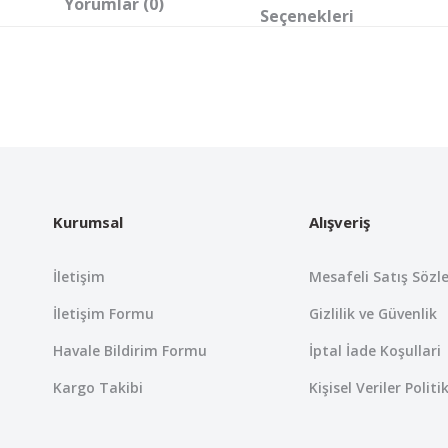
Yorumlar (0)
Seçenekleri
 yetersiz gördüğünüz noktaları öneri formunu kullanarak tarafımıza iletebil
Bu ürüne ilk yorumu siz yapın!
Yorum Yaz
Kurumsal
Alışveriş
İletişim
Mesafeli Satış Sözl
İletişim Formu
Gizlilik ve Güvenlik
Havale Bildirim Formu
İptal İade Koşullari
Kargo Takibi
Kişisel Veriler Politi
Gönder