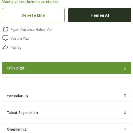
Montaj ve test hizmeti ücretsizdir.
ptörler
Sepete Ekle
Hemen Al
clock
Fiyatı Düşünce Haber Ver
 Ürünleri
Yorum Yaz
Paylaş
niği
Ürün Bilgisi
Yorumlar (0)
Taksit Seçenekleri
Bu ürüne ilk yorumu siz yapın!
Önerileriniz