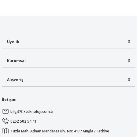
Yorum Yaz
Bu ürünün fiyat bilgisi, resim, ürün açıklamalarında ve diğer
konularda yetersiz gördüğünüz noktaları öneri formunu kullanarak
tarafımıza iletebilirsiniz.
Görüş ve önerileriniz için teşekkür ederiz.
Üyelik
Ürün resmi kalitesiz, bozuk veya görüntülenemiyor.
Ürün açıklamasında eksik bilgiler bulunuyor.
Kurumsal
Ürün bilgilerinde hatalar bulunuyor.
Ürün fiyatı diğer sitelerden daha pahalı.
Alışveriş
Bu ürüne benzer farklı alternatifler olmalı.
İletişim
bilgi@fixteknoloji.com.tr
Gönder
0252 502 54 41
Tuzla Mah. Adnan Menderes Blv. No: 41/7 Muğla / Fethiye