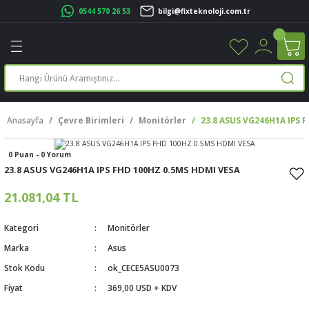
0544 570 26 53
bilgi@fixteknoloji.com.tr
Geri Dön
Geri Dön
Geri Dön
Geri Dön
Geri Dön
Geri Dön
Geri Dön
Geri Dön
leri
leri
ileşenleri
eri
nleri
sayarlar
rı
r Yazıcı
Anasayfa
Çevre Birimleri
Monitörler
23.8 ASUS VG246H1A IPS 
üskürtme Yazıcı
ayarlar
0 Puan - 0 Yorum
cu
ı
sayarlar
23.8 ASUS VG246H1A IPS FHD 100HZ 0.5MS HDMI VESA
ucu
rtmeli Yazıcılar
 Set
21.081,04 TL
ünleri
ucu
rofon
Kategori
Monitörler
Marka
Asus
ucu
ar
Stok Kodu
ok_CECE5ASU0073
Fiyat
369,00 USD + KDV
cılar