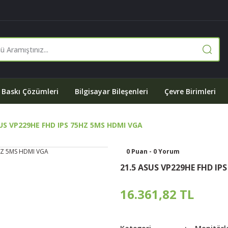
Baskı Çözümleri
Bilgisayar Bileşenleri
Çevre Birimleri
SUS VP229HE FHD IPS 75HZ 5MS HDMI VGA
0 Puan - 0 Yorum
21.5 ASUS VP229HE FHD IP
16.361,82 TL