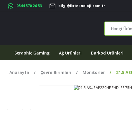
0544 570 26 53
bilgi@fixteknoloji.com.tr
Seraphic Gaming
Ağ Ürünleri
Barkod Ürünleri
Anasayfa
Çevre Birimleri
Monitörler
21.5 A