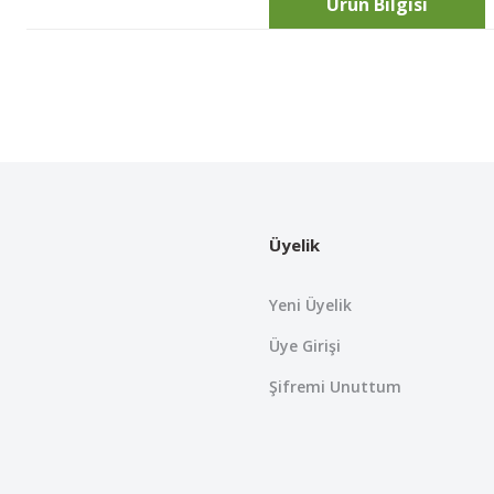
Ürün Bilgisi
Bu ürünün fiyat bilgisi, resim, ürün açıklamalarında ve diğer konularda
Görüş ve önerileriniz için teşekkür ederiz.
Ürün resmi kalitesiz, bozuk veya görüntülenemiyor.
Ürün açıklamasında eksik bilgiler bulunuyor.
Üyelik
Ürün bilgilerinde hatalar bulunuyor.
Ürün fiyatı diğer sitelerden daha pahalı.
Yeni Üyelik
Bu ürüne benzer farklı alternatifler olmalı.
Üye Girişi
Şifremi Unuttum