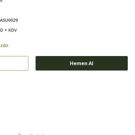
er
5ASU0029
SD + KDV
zdir.
Hemen Al