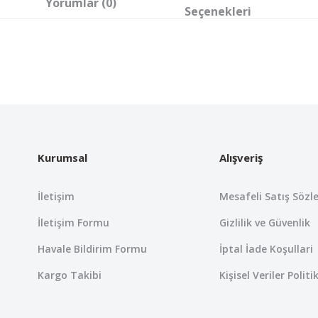
Yorumlar (0)
Seçenekleri
 yetersiz gördüğünüz noktaları öneri formunu kullanarak tarafımıza iletebil
Bu ürüne ilk yorumu siz yapın!
Yorum Yaz
Kurumsal
Alışveriş
İletişim
Mesafeli Satış Sözl
İletişim Formu
Gizlilik ve Güvenlik
Havale Bildirim Formu
İptal İade Koşullari
Kargo Takibi
Kişisel Veriler Politi
Gönder