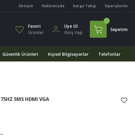
İletişim
Hakkımızda
Kargo Takip
Siparişlerim
Favori
Üye Ol
Sepetim
Ürünler
Giriş Yap
Güvenlik Ürünleri
Kişisel Bilgisayarlar
Telefonlar
S 75HZ 5MS HDMI VGA