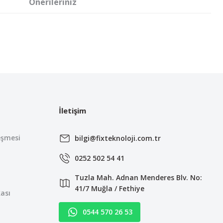
Önerileriniz
irsiniz.
İletişim
eşmesi
bilgi@fixteknoloji.com.tr
0252 502 54 41
Tuzla Mah. Adnan Menderes Blv. No:
41/7 Muğla / Fethiye
kası
0544 570 26 53