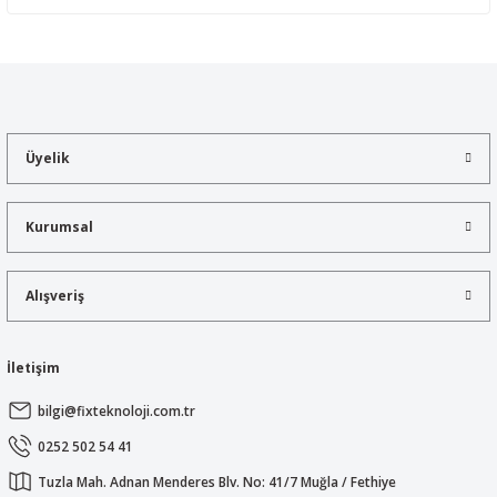
Yorum Yaz
Bu ürünün fiyat bilgisi, resim, ürün açıklamalarında ve diğer
konularda yetersiz gördüğünüz noktaları öneri formunu kullanarak
tarafımıza iletebilirsiniz.
Görüş ve önerileriniz için teşekkür ederiz.
Üyelik
Ürün resmi kalitesiz, bozuk veya görüntülenemiyor.
Ürün açıklamasında eksik bilgiler bulunuyor.
Kurumsal
Ürün bilgilerinde hatalar bulunuyor.
Ürün fiyatı diğer sitelerden daha pahalı.
Alışveriş
Bu ürüne benzer farklı alternatifler olmalı.
İletişim
bilgi@fixteknoloji.com.tr
Gönder
0252 502 54 41
Tuzla Mah. Adnan Menderes Blv. No: 41/7 Muğla / Fethiye