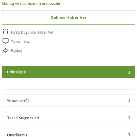
Montaj ve test hizmeti ücretsizdir.
ptörler
Gelince Haber Ver
clock
Fiyatı Düşünce Haber Ver
 Ürünleri
Yorum Yaz
Paylaş
niği
Ürün Bilgisi
Yorumlar (0)
Taksit Seçenekleri
Bu ürüne ilk yorumu siz yapın!
Önerileriniz